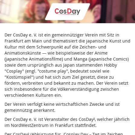
CosDay
Zum
Haupt-
e.
Inhalt
springen
V.
Der CosDay e. V. ist ein gemeinnütziger Verein mit Sitz in
Frankfurt am Main und thematisiert die japanische Kunst und
Kultur mit dem Schwerpunkt auf die Zeichen- und
Animationskünste — wie beispielsweise der Anime
(japanische Animationsfilme) und Manga (japanische Comics)
sowie dem ursprünglich aus Japan stammenden Hobby
"Cosplay" (engl. "costume play", bedeutet soviel wie
"Kostümspiel") und hat sich zum Ziel gesetzt, diese zu
fördern, verbreiten und bekannt zu machen. Der Verein setzt
sich insbesondere für die Völkerverständigung zwischen
verschiedenen Kulturen ein.
Der Verein verfolgt keine wirtschaftlichen Zwecke und ist
gemeinnützig anerkannt.
Der CosDay e. V. ist Veranstalter des CosDay², welcher jährlich
im NordWestZentrum in Frankfurt stattfindet.
Der CosDay² (Abkürzung für „Cosplay Day – Tag im Zeichen